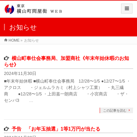
お知らせ
HOME
»
お知らせ
横山町奉仕会事務局、加盟商社《年末年始休暇のお知
らせ》
2024年11月30日
■年末年始休暇 ■横山町奉仕会事務局 12/28〜1/5 ●12/27〜1/5 ・
アクロス ・ジェルムラカミ（村上シャツ工業） ・丸三繊
商 ●12/28〜1/5 ・上田嘉一朗商店 ・小宮商店 ・ザ・
センバ3 …
この記事を読む
予告 「お年玉抽選」1等1万円が当たる