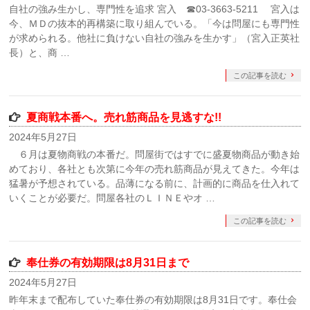
自社の強み生かし、専門性を追求 宮入 ☎︎03-3663-5211 宮入は
今、ＭＤの抜本的再構築に取り組んでいる。「今は問屋にも専門性
が求められる。他社に負けない自社の強みを生かす」（宮入正英社
長）と、商 …
この記事を読む
夏商戦本番へ。売れ筋商品を見逃すな!!
2024年5月27日
６月は夏物商戦の本番だ。問屋街ではすでに盛夏物商品が動き始
めており、各社とも次第に今年の売れ筋商品が見えてきた。今年は
猛暑が予想されている。品薄になる前に、計画的に商品を仕入れて
いくことが必要だ。問屋各社のＬＩＮＥやオ …
この記事を読む
奉仕券の有効期限は8月31日まで
2024年5月27日
昨年末まで配布していた奉仕券の有効期限は8月31日です。奉仕会