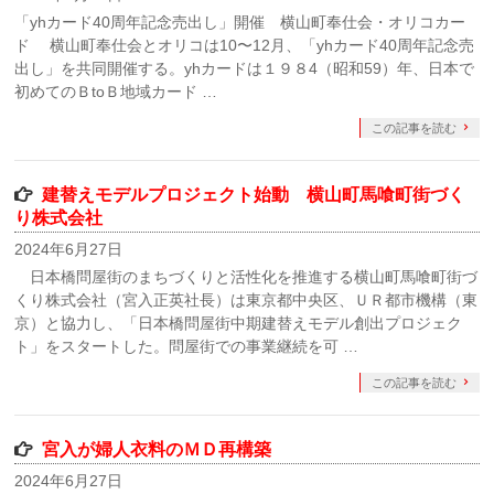
「yhカード40周年記念売出し」開催 横山町奉仕会・オリコカー
ド 横山町奉仕会とオリコは10〜12月、「yhカード40周年記念売
出し」を共同開催する。yhカードは１９８4（昭和59）年、日本で
初めてのＢtoＢ地域カード …
この記事を読む
建替えモデルプロジェクト始動 横山町馬喰町街づく
り株式会社
2024年6月27日
日本橋問屋街のまちづくりと活性化を推進する横山町馬喰町街づ
くり株式会社（宮入正英社長）は東京都中央区、ＵＲ都市機構（東
京）と協力し、「日本橋問屋街中期建替えモデル創出プロジェク
ト」をスタートした。問屋街での事業継続を可 …
この記事を読む
宮入が婦人衣料のＭＤ再構築
2024年6月27日