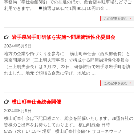
事務局（奉仕会館3階）での抽選のほか、飲食店や駐車場などでご
利用できます。
抽選は60口で1回 ■1口10円の金 …
この記事を読む
岩手県岩手町研修を実施〜問屋街活性化委員会
2024年5月9日
地方の企業や街づくりを参考に 横山町奉仕会（西沢郷会長）と
東京問屋連盟（三上明夫理事長）で構成する問屋街活性化委員会
（三上明夫会長）は３月22、23日、研修旅行で岩手県岩手町を訪
れました。地元で頑張る企業に学び、地域の …
この記事を読む
横山町奉仕会総会開催
2024年5月9日
横山町奉仕会は下記日程にて、総会を開催いたします。加盟各社の
皆様のご出席をお待ちしております。 横山町総会 日時
5/29（水）17:15〜 場所 横山町奉仕会館4F サローネウーノ