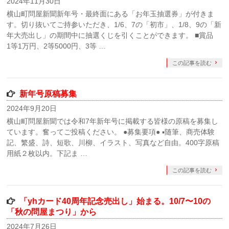
2024年11月30日
横山町問屋新聞新年号・最終面にある「お年玉抽選券」が付きま
す。切り抜いてご持参いただき、1/6、7の「初市」、1/8、9の「新
年大売出し」の期間中に抽選くじを引くことができます。 ■賞品
1等1万円、2等5000円、3等 …
この記事を読む
新年号原稿募集
2024年9月20日
横山町問屋新聞では令和7年新年号に掲載する皆様の原稿を募集し
ています。奮ってご投稿ください。 ●募集要項● ▪随筆、商売体験
記、繁盛、詩、短歌、川柳、イラスト、写真など自由。400字原稿
用紙２枚以内。下記ま …
この記事を読む
「yhカード40周年記念売出し」始まる。10/7〜10の
「秋の問屋まつり」から
2024年7月26日