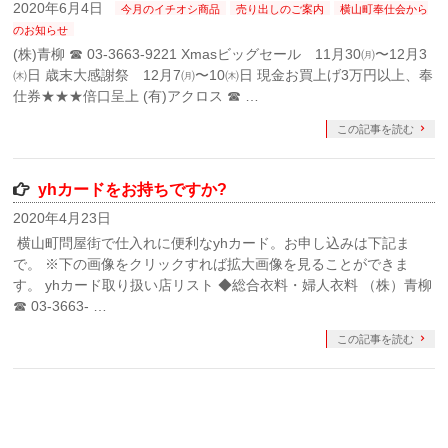
2020年6月4日
今月のイチオシ商品
売り出しのご案内
横山町奉仕会から
のお知らせ
(株)青柳 ☎ 03-3663-9221 Xmasビッグセール 11月30㈪〜12月3
㈭日 歳末大感謝祭 12月7㈪〜10㈭日 現金お買上げ3万円以上、奉
仕券★★★倍口呈上 (有)アクロス ☎ …
この記事を読む
yhカードをお持ちですか?
2020年4月23日
横山町問屋街で仕入れに便利なyhカード。お申し込みは下記ま
で。 ※下の画像をクリックすれば拡大画像を見ることができま
す。 yhカード取り扱い店リスト ◆総合衣料・婦人衣料 （株）青柳
☎ 03-3663- …
この記事を読む