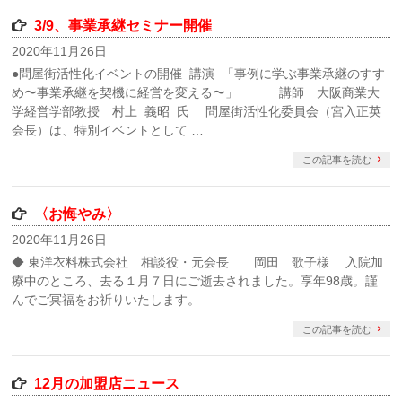
3/9、事業承継セミナー開催
2020年11月26日
●問屋街活性化イベントの開催 講演 「事例に学ぶ事業承継のすす
め〜事業承継を契機に経営を変える〜」 講師 大阪商業大
学経営学部教授 村上 義昭 氏 問屋街活性化委員会（宮入正英
会長）は、特別イベントとして …
この記事を読む
〈お悔やみ〉
2020年11月26日
◆ 東洋衣料株式会社 相談役・元会長 岡田 歌子様 入院加
療中のところ、去る１月７日にご逝去されました。享年98歳。謹
んでご冥福をお祈りいたします。
この記事を読む
12月の加盟店ニュース