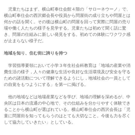
児童たちはまず、横山町奉仕会館４階の「サローネウーノ」で、
横山町奉仕会の西沢郷会長や役員から問屋街の成り立ちや問屋とは
何かの話を聞く。その後は横山町の問屋を回って実際に問屋の売り
場や働く人たちの様子を見学する。児童たちは初めて聞く話に驚
き、問屋の仕組みに新しい発見をする。初めての体験にワクワク感
が止まらない様子だ。
地域を知り、住む街に誇りを持つ
学習指導要領において小学３年生社会科教育は「地域の産業や消
費生活の様子，人々の健康な生活や良好な生活環境及び安全を守る
ための諸活動について理解できるようにし，地域社会の一員として
の自覚をもつようにする」を第一に掲げる。
他の地域などは地場産業などを学び、地域の理解を深めるが、中
央区は日本の流通の中心地で、その仕組みを分かりやすく体験でき
ることから横山町が選ばれている。横山町奉仕会の西沢会長は「児
童に問屋街を知ってもらうのはとても大切なこと。今後も力を尽く
して協力していきたい」としている。