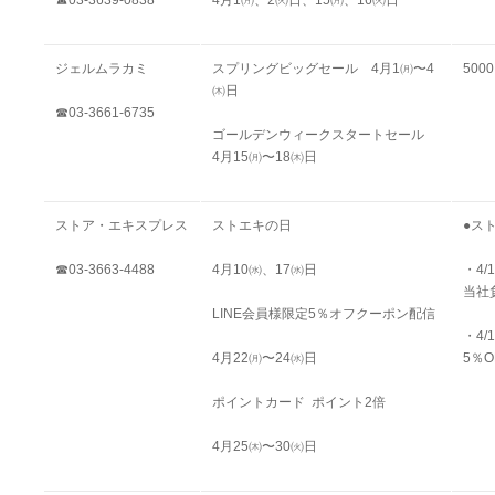
ジェルムラカミ
スプリングビッグセール 4月1㈪〜4
50
㈭日
☎03-3661-6735
ゴールデンウィークスタートセール
4月15㈪〜18㈭日
ストア・エキスプレス
ストエキの日
●ス
☎03-3663-4488
4月10㈬、17㈬日
・4/
当社
LINE会員様限定5％オフクーポン配信
・4/
4月22㈪〜24㈬日
5％O
ポイントカード
ポイント2倍
4月25㈭〜30㈫日