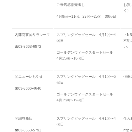
ご来店感謝売出し
お買
く
）
4月9㈫〜11㈭、23㈫〜25㈭、30㈫日
内藤商事㈱リラレーヌ
スプリングビッグセール 4月1㈪〜4
・
N
㈭日
不明
☎03-3663-6872
い。
ゴールデンウィークスタートセール
4月15㈪〜18㈭日
㈱ニューいちやま
スプリングビッグセール 4月1㈪〜5
恒例
㈮日
☎03-3666-4646
ゴールデンウィークスタートセール
4月15㈪〜19㈮日
㈱細谷商店
スプリングビッグセール 4月1㈪〜4
仕入
㈭日
☎03-3663-5791
http: