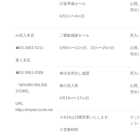
行楽準備セール
お買
売出
4月1㈪〜4㈭日
㈱宮入本店
ご愛顧感謝セール
宮入
☎03-3663-5211
4月8㈪〜11㈭日、22㈪〜25㈭日
お買
売出
第１支店
☎03-3661-0306
奉仕会売出し協賛
宮入
「MIYAIRI ONLINE
春の宮入祭
お買
STORE」
売出
4月14㈰〜17㈬日
URL
https://miyairi.ocnk.net
※4/14は日曜営業いたします。
※ご
ンラ
※営業時間