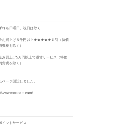
ずれも日曜日、祝日は除く
金お買上げ５千円以上★★★★★％引（特価
消費税を除く）
金お買上げ5万円以上で運賃サービス（特価
消費税を除く）
ムページ開設しました。
://www.maruta-s.com/
ポイントサービス