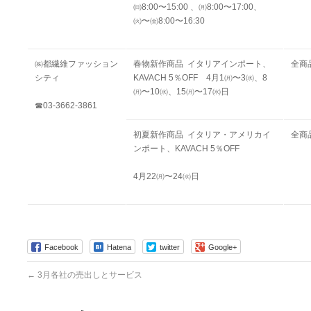
㈰8:00〜15:00 、
㈪8:00〜17:00、
㈫〜㈮8:00〜16:30
㈱都繊維ファッション
春物新作商品
イタリアイ
ンポ
ート、
全商
シティ
KAVACH 5％OFF
4月1㈪〜3㈬、8
㈪〜10㈬、15㈪〜17㈬
日
☎03-3662-3861
初夏新作商品
イタリア・アメリカイ
全商
ンポート、
KAVACH 5％OFF
4月22㈪〜24㈬日
Facebook
Hatena
twitter
Google+
←
3月各社の売出しとサービス