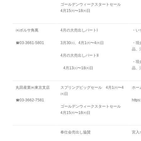
ゴールデンウィークスタートセール
4月15㈪〜18㈭日
㈲ボルサ角萬
4月の大売出しパートI
・い
☎03-3661-5801
3月30㈯、4月1㈪〜4㈭日
・現
品、
4月の大売出しパートII
・現
4月13
㈯
〜
18㈭日
品、
丸田産業㈱東京支店
スプリングビッグセール 4月1㈪〜4
ホー
㈭日
☎03-3662-7581
https
ゴールデンウィークスタートセール
4月15㈪〜18㈭日
奉仕会売出し協賛
宮入