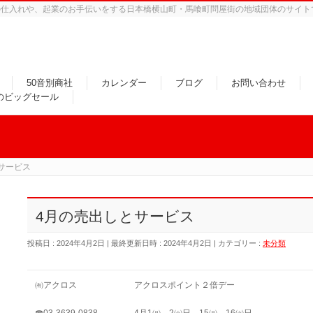
の仕入れや、起業のお手伝いをする日本橋横山町・馬喰町問屋街の地域団体のサイト
50音別商社
カレンダー
ブログ
お問い合わせ
のビッグセール
サービス
4月の売出しとサービス
投稿日 : 2024年4月2日
最終更新日時 : 2024年4月2日
カテゴリー :
未分類
㈲アクロス
アクロスポイント２倍デー
☎03-3639-0838
4月1㈪、2㈫日、15㈪、16㈫日