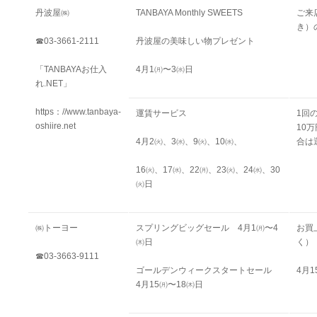
丹波屋㈱
TANBAYA Monthly SWEETS
ご来
き）
☎03-3661-2111
丹波屋の美味しい物プレゼント
「TANBAYAお仕入
4月1㈪〜3㈬日
れ.NET」
https：//www.tanbaya-
運賃サービス
1回
oshiire.net
10
4月
2㈫
、
3㈬
、
9㈫
、
10㈬
、
合は
16㈫
、
17㈬、22㈪、23㈫
、
24㈬、30
㈫日
㈱トーヨー
スプリングビッグセール 4月1㈪〜4
お買
㈭日
く
）
☎03-3663-9111
ゴールデンウィークスタートセール
4月
4月15㈪〜18㈭日