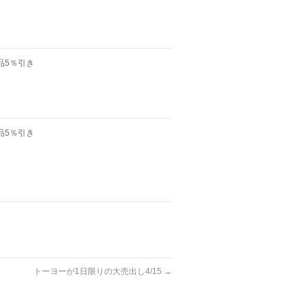
品5％引き
品5％引き
トーヨーが1日限りの大売出し4/15
→