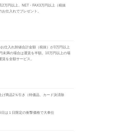
店2万円以上、NET・FAX3万円以上（税抜
のお仕入れでプレゼント。
のお仕入れ卸値合計金額（税抜）が3万円以上
万円未満の場合は運賃を半額。10万円以上の場
運賃を全額サービス。
上げ商品2％引き（特価品、カード決済除
15日は１日限定の衝撃価格で大奉仕