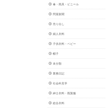
傘・雨具・ビニール
問屋新聞
売り出し
婦人衣料
子供衣料・ベビー
帽子
未分類
業務日記
社会科見学
紳士衣料・既製服
総合衣料