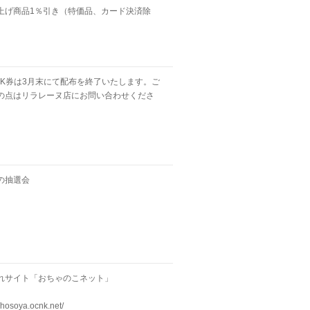
上げ商品1％引き（特価品、カード決済除
SK券は3月末にて配布を終了いたします。ご
の点はリラレーヌ店にお問い合わせくださ
の抽選会
れサイト「おちゃのこネット」
//hosoya.ocnk.net/