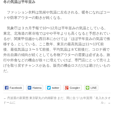
冬の気温は平年並み
ファッション衣料は気候や気温に左右される。暖冬になればコー
トや防寒アウターの動きが鈍くなる。
気象庁は３カ月予報で10〜12月は平年並みの気温としている。
東北、北海道の寒冷地ではやや平年よりも高くなると予想されてい
るが、関東甲信越から西日本にかけては「ほぼ平年並みの気温で推
移する」としている。ここ数年、東京の最高気温は11〜13℃前
後、最低気温は３〜５℃前後、平均気温は８℃前後だ。コロナ禍で
外出自粛の傾向が続くとしても冬物アウターの需要は必ずある。旅
行や外食などの機会が徐々に増えていけば、専門店にとって売り上
げを取り戻すチャンスがある。販売の機会ロスだけは避けたいもの
だ。
Facebook
Hatena
twitter
Google+
LINE
←
丹波屋の新業態 東京駅丸の内南駅舎
まだ、間に合う! お年賀用「名入れタオ
ドームに
ル」
→