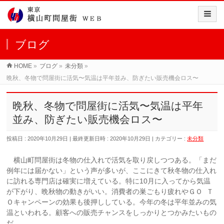
ブログ
HOME
»
ブログ
»
未分類
»
晩秋、冬物で問屋街に活気〜気温は平年並み、防ぎたい販売機会ロス〜
晩秋、冬物で問屋街に活気〜気温は平年
並み、防ぎたい販売機会ロス〜
投稿日 : 2020年10月29日
最終更新日時 : 2020年10月29日
カテゴリー :
未分類
横山町問屋街は冬物の仕入れで活気を取り戻しつつある。「まだ
例年には届かない」という声が多いが、ここにきて秋冬物の仕入れ
に訪れる専門店は確実に増えている。特に10月に入ってから気温
が下がり、晩秋物の動きがいい。消費者の巣ごもり疲れやＧＯ
Ｔ
Ｏキャンペーンの効果も後押ししている。今年の冬は平年並みの気
温といわれる。顧客への販売チャンスをしっかりとつかみたいもの
だ。