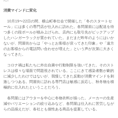
消費マインドに変化
10月19〜22日の間、横山町奉仕会で開催した「冬のスタートセ
ール」には多くの専門店が仕入れに訪れた。各問屋前には配送を待
つ多くの段ボールが積み上げられ、店内にも取引先がピックアップ
したハンガーラックが置かれていた。まだまだ昨年のようにはいか
ないが、問屋街からは「やっとお客様が戻ってきた印象」や「遠方
のお客様からの電話問い合わせが増えた」という声が次第に大きく
なってきた。
コロナ禍は私たちに外出自粛や行動制限を強いてきた。そのスト
レスは様々な場面で問題視されている。ここにきて感染者数が劇的
に減少したわけではないが、我慢してきた反動が消費マインドを刺
激しつつある。問屋街に訪れる専門店は敏感に反応し、秋冬物を積
極的に仕入れたということだろう。
各問屋にはアウターを中心に冬物衣料が揃った。メーカーの生産
減やバリエーションの絞り込みなど、各問屋は仕入れに苦労しなが
らの品揃えだが、各社とも個性ある商品を提案している。